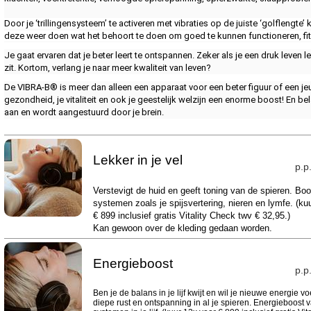
Door je ‘trillingensysteem’ te activeren met vibraties op de juiste ‘golflengt
deze weer doen wat het behoort te doen om goed te kunnen functioneren, fit en
Je gaat ervaren dat je beter leert te ontspannen. Zeker als je een druk leven lei
zit. Kortom, verlang je naar meer kwaliteit van leven?
De VIBRA-B® is meer dan alleen een apparaat voor een beter figuur of een jeug
gezondheid, je vitaliteit en ook je geestelijk welzijn een enorme boost! En b
aan en wordt aangestuurd door je brein.
Lekker in je vel
p.p
Verstevigt de huid en geeft toning van de spieren. Boos
systemen zoals je spijsvertering, nieren en lymfe. (ku
€ 899 inclusief gratis Vitality Check twv € 32,95.)
Kan gewoon over de kleding gedaan worden.
Energieboost
p.p
Ben je de balans in je lijf kwijt en wil je nieuwe energie v
diepe rust en ontspanning in al je spieren. Energieboost v