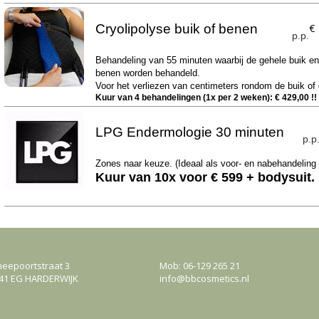
Cryolipolyse buik of benen
€
p.p.
Behandeling van 55 minuten waarbij de gehele buik en t
benen worden behandeld.
Voor het verliezen van centimeters rondom de buik of
Kuur van 4 behandelingen (1x per 2 weken): € 429,00 !!
LPG Endermologie 30 minuten
p.p
Zones naar keuze. (Ideaal als voor- en nabehandeling 
Kuur van 10x voor € 599 + bodysuit.
eepoortstraat 3
Mob: 06-129 265 21
41 EG HARDERWIJK
info@bbcosmetics.nl