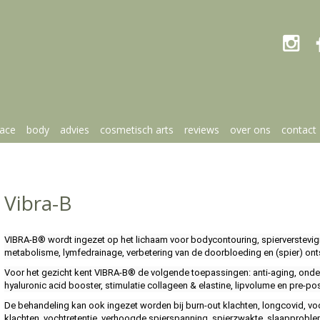

face
body
advies
cosmetisch arts
reviews
over ons
contact
Vibra-B
VIBRA-B® wordt ingezet op het lichaam voor bodycontouring, spierversteviging
metabolisme, lymfedrainage, verbetering van de doorbloeding en (spier) on
Voor het gezicht kent VIBRA-B® de volgende toepassingen: anti-aging, onderki
hyaluronic acid booster, stimulatie collageen & elastine, lipvolume en pre-pos
De behandeling kan ook ingezet worden bij burn-out klachten, longcovid, vo
klachten, vochtretentie, verhoogde spierspanning, spierzwakte, slaapproble