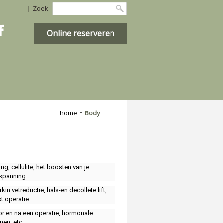
Zoek

Online reserveren
home
Body
, cellulite, het boosten van je
tspanning.
n vetreductie, hals-en decollete lift,
t operatie.
or en na een operatie, hormonale
men, etc.