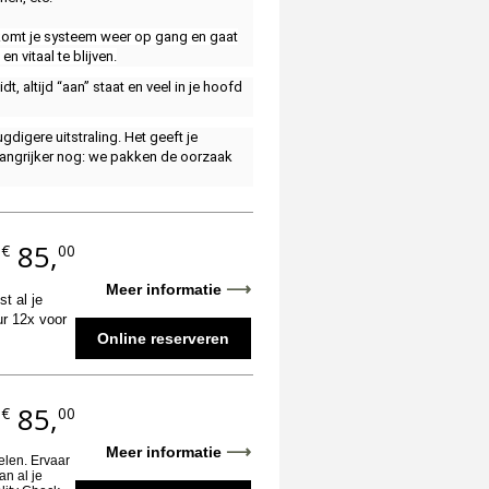
e’ komt je systeem weer op gang en gaat
 vitaal te blijven.
dt, altijd “aan” staat en veel in je hoofd
digere uitstraling. Het geeft je
elangrijker nog: we pakken de oorzaak
85,
€
00
.
⟶
Meer informatie
t al je
ur 12x voor
Online reserveren
85,
€
00
.
⟶
Meer informatie
oelen. Ervaar
an al je