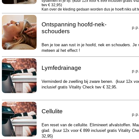
systemen in je lijf. (kuur 12x voor € 899 inclusief gratis Vit
twv € 32,95)
Kan over de kleding gedaan worden dus je hoeft niks uit te
Ontspanning hoofd-nek-
p.p
schouders
Ben je toe aan rust in je hoofd, nek en schouders. Je 
meteen al het effect !
Lymfedrainage
p.p
Verminderd de zwelling bij zware benen. (kuur 12x vo
inclusief gratis Vitality Check twv € 32,95.
Cellulite
p.p
Een reset van de cellulite. Elimineert afvalstoffen. Ma
glad. (kuur 12x voor € 899 inclusief gratis Vitality Ch
32,95)