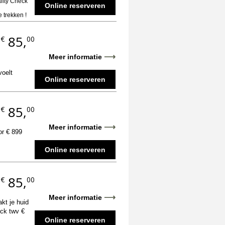
ality Check
Online reserveren
 trekken !
85,
€
00
.
⟶
Meer informatie
voelt
Online reserveren
85,
€
00
.
⟶
Meer informatie
or € 899
Online reserveren
85,
€
00
.
⟶
Meer informatie
akt je huid
eck twv €
Online reserveren