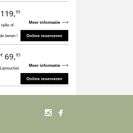
119,
95
⟶
Meer informatie
aille of
Online reserveren
 de benen !
69,
€
95
.
⟶
Meer informatie
Liposuctie)
Online reserveren

